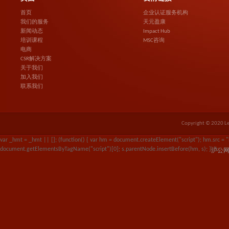
首页
企业认证服务机构
我们的服务
天元盈康
新闻动态
Impact Hub
培训课程
MSC咨询
电商
CSR解决方案
关于我们
加入我们
联系我们
Copyright © 2020 Le
var _hmt = _hmt || []; (function() { var hm = document.createElement("script"); hm.src
document.getElementsByTagName("script")[0]; s.parentNode.insertBefore(hm, s); })();
沪公网安